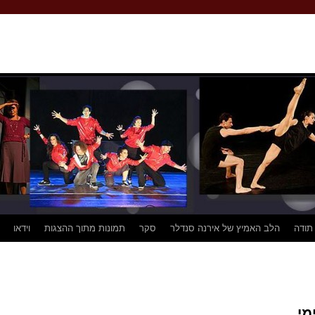
 תודה
הלב האמיץ של אירנה סנדלר
סקר
תמונות מתוך ההצגות
וידאו
מי