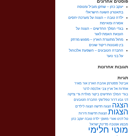
פוסטים אחרונים
יעקב כהן – שחקן מוביל ומנוסה
בתאטרון השעה הישראלי
ילדה טובה – הצגה על מערכת יחסים
אסורה ומאיימת
בגדי המלך החדשים – הצגה על
הוצאת האמת לאור
מחול מתוצרת הארץ – מפגש מרתק
בין סגנונות ריקוד שונים
החברה הטובעים – השפעת אלכוהול
על בני נוער
תגובות אחרונות
תגיות
אביטל פסטרנק
אהבת הארץ
אור מאיר
אחדות
אל ארץ צבי
אלכסה לרנר
בגדי המלך החדשים
ביקור מולדת
גדי צדקה
דני גבע
דרור טפליצקי
החברה הטובעים
הצגה
הצגה חדשה
הצגה לילדים
הצגות
הצגות חדשות
חירות
טל דנינו ואורי מזעקי
ילדה טובה
יעקב כהן
מבצע אנטבה
מדינת ישראל
מוטי חלימי