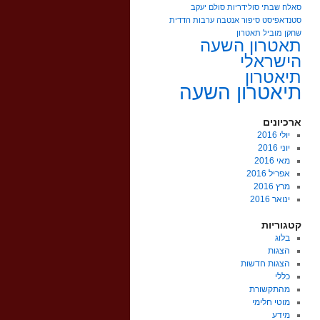
סאלח שבתי
סולידריות
סולם יעקב
סטנדאפיסט
סיפור אנטבה
ערבות הדדית
שחקן מוביל
תאטרון
תאטרון השעה
הישראלי
תיאטרון
תיאטרון השעה
ארכיונים
יולי 2016
יוני 2016
מאי 2016
אפריל 2016
מרץ 2016
ינואר 2016
קטגוריות
בלוג
הצגות
הצגות חדשות
כללי
מהתקשורת
מוטי חלימי
מידע