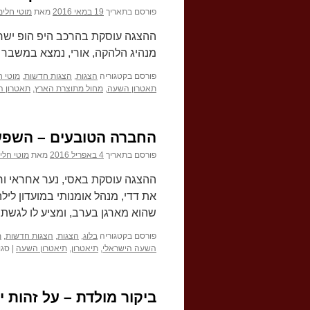
פורסם בתאריך
19 במאי 2016
מאת
מוטי חלימ
ההצגה עוסקת בהרכב היפ הופ ישרא
מנהיג הלהקה, אורי, נמצא במשבר ו
פורסם בקטגוריה
הצגות
,
הצגות חדשות
,
מוטי ח
תאטרון השעה
,
מחול מתוצרת הארץ
,
תאטרון ה
החברה הטובעים – השפעת
פורסם בתאריך
4 באפריל 2016
מאת
מוטי חלי
ההצגה עוסקת באסי, נער אחראי ורצ
את דדי, מנהל אומנותי במועדון ליל
שהוא מארגן בערב, ומציע לו לגשת
פורסם בקטגוריה
בלוג
,
הצגות
,
הצגות חדשות
,
מ
השעה הישראלי
,
תיאטרון
,
תיאטרון השעה
|
סגו
ביקור מולדת – על זהות 