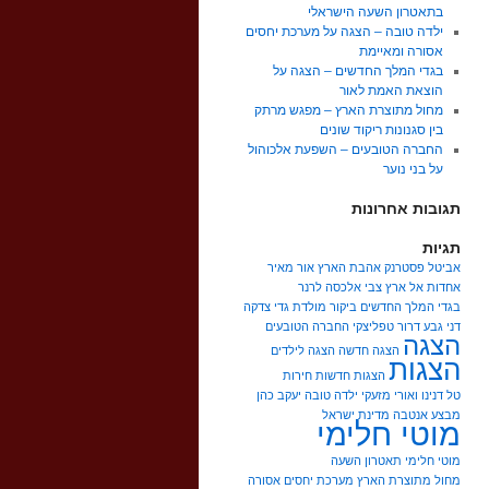
בתאטרון השעה הישראלי
ילדה טובה – הצגה על מערכת יחסים
אסורה ומאיימת
בגדי המלך החדשים – הצגה על
הוצאת האמת לאור
מחול מתוצרת הארץ – מפגש מרתק
בין סגנונות ריקוד שונים
החברה הטובעים – השפעת אלכוהול
על בני נוער
תגובות אחרונות
תגיות
אביטל פסטרנק
אהבת הארץ
אור מאיר
אחדות
אל ארץ צבי
אלכסה לרנר
בגדי המלך החדשים
ביקור מולדת
גדי צדקה
דני גבע
דרור טפליצקי
החברה הטובעים
הצגה
הצגה חדשה
הצגה לילדים
הצגות
הצגות חדשות
חירות
טל דנינו ואורי מזעקי
ילדה טובה
יעקב כהן
מבצע אנטבה
מדינת ישראל
מוטי חלימי
מוטי חלימי תאטרון השעה
מחול מתוצרת הארץ
מערכת יחסים אסורה