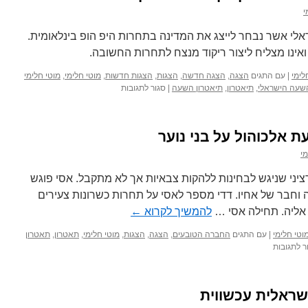
י
לי אשר נבחר לייצג את המדינה בתחרות היפ הופ בינלאומית.
אינו מצליח ליצור ריקוד מנצח לתחרות החשובה.
לימי
|
עם התגים
הצגה
,
הצגה חדשה
,
הצגות
,
הצגות חדשות
,
מוטי חלימי
,
מוטי חלימי
על
שעה הישראלי
,
תיאטרון
,
תיאטרון השעה
|
סגור לתגובות
מחול
מתוצרת
הארץ
 אלכוהול על בני נוער
–
מפגש
מי
מרתק
בין
יני שניגש לבחינות ללהקות צבאיות אך לא מתקבל. אסי פוגש
סגנונות
ה וחבר של אחיו. דדי מספר לאסי על תחרות כשרונות צעירים
ריקוד
 אליה. תחילה אסי …
להמשיך לקרוא
←
שונים
וטי חלימי
|
עם התגים
החברה הטובעים
,
הצגה
,
הצגות
,
מוטי חלימי
,
תאטרון
,
תאטרון
על
ר לתגובות
החברה
הטובעים
–
ישראלית עכשווית
השפעת