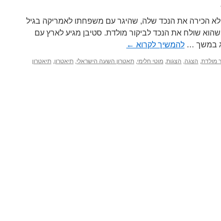
אלכוהול
על
בני
 לא הכירה את הנכד שלה, שהיגר עם משפחתו לאמריקה בגיל
נוער
 שהוא שולח את הנכד לביקור מולדת. סטיבן מגיע לארץ עם
פג במשך …
להמשיך לקרוא
←
ר מולדת
,
הצגה
,
הצגות
,
מוטי חלימי
,
תאטרון השעה הישראלי
,
תיאטרון
,
תיאטרון