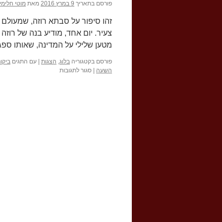
פורסם בתאריך
9 במרץ 2016
מאת
מוטי חלימי
זהו סיפור על סבתא רוזה, שמעולם
צעיר. יום אחד, מודיע בנה של רוזה
מטען שלילי על המדינה, שאותו ס
פורסם בקטגוריה
בלוג
,
הצגות
|
עם התגים
ביקו
על
השעה
|
סגור לתגובות
ביקור
מולדת
–
על
זהות
ישראלית
עכשווית