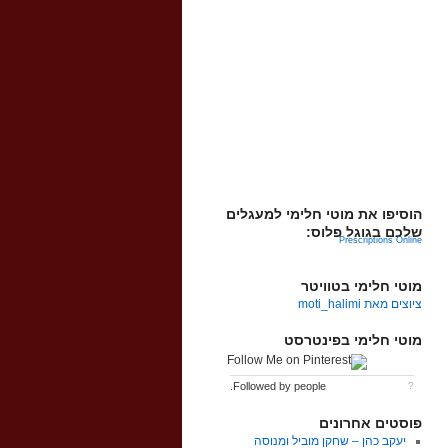
הוסיפו את מוטי חלימי למעגלים
שלכם בגוגל פלוס:
Prescriptions Online
מוטי חלימי בטוויטר
ציוצים מאת moti_halimi
מוטי חלימי בפינטרסט
Followed by
people.
?
פוסטים אחרונים
יעקב כהן – שחקן מוביל ומנוסה