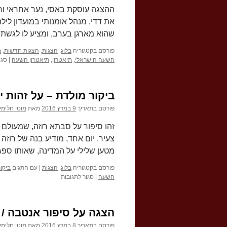
ההצגה עוסקת באסי, נער אחראי ורצ
את דדי, מנהל אומנותי במועדון ליל
שהוא מארגן בערב, ומציע לו לגשת
פורסם בקטגוריה
בלוג
,
הצגות
,
הצגות חדשות
,
מ
השעה הישראלי
,
תיאטרון
,
תיאטרון השעה
|
סגו
ביקור מולדת – על זהות 
פורסם בתאריך
9 במרץ 2016
מאת
מוטי חלימי
זהו סיפור על סבתא רוזה, שמעולם
צעיר. יום אחד, מודיע בנה של רוזה
מטען שלילי על המדינה, שאותו ס
פורסם בקטגוריה
בלוג
,
הצגות
|
עם התגים
ביקו
על
השעה
|
סגור לתגובות
ביקור
מולדת
–
הצגה על סיפור אנטבה / 
על
זהות
פורסם בתאריך
8 במרץ 2016
מאת
מוטי חלימי