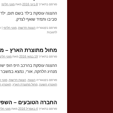
פורסם בתאריך
8 ביוני 2016
מאת
מוטי חלימי
ההצגה עוסקת בילד בשם תום, ילד חכ
סביבו ותמיד שואף לצדק.
פורסם בקטגוריה
הצגות חדשות
,
מוטי חלימי
|
ע
על
לתגובות
בגדי
המלך
החדשים
מחול מתוצרת הארץ – מפג
–
הצגה
פורסם בתאריך
19 במאי 2016
מאת
מוטי חלימ
על
הוצאת
ההצגה עוסקת בהרכב היפ הופ ישרא
האמת
מנהיג הלהקה, אורי, נמצא במשבר ו
לאור
פורסם בקטגוריה
הצגות
,
הצגות חדשות
,
מוטי ח
תאטרון השעה
,
מחול מתוצרת הארץ
,
תאטרון ה
החברה הטובעים – השפעת
פורסם בתאריך
4 באפריל 2016
מאת
מוטי חלי