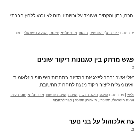
ם, נבון ומקסים שעומד על זכויותיו. תום לא נכנע ללחץ חברתי
ם התגים
בגדי המלך החדשים
,
הצגות
,
מוטי חלימי
,
תאטרון השעה הישראלי
|
סגור
ש מרתק בין סגנונות ריקוד שונים
י
לי אשר נבחר לייצג את המדינה בתחרות היפ הופ בינלאומית.
אינו מצליח ליצור ריקוד מנצח לתחרות החשובה.
לימי
|
עם התגים
הצגה
,
הצגה חדשה
,
הצגות
,
הצגות חדשות
,
מוטי חלימי
,
מוטי חלימי
על
שעה הישראלי
,
תיאטרון
,
תיאטרון השעה
|
סגור לתגובות
מחול
מתוצרת
הארץ
 אלכוהול על בני נוער
–
מפגש
מי
מרתק