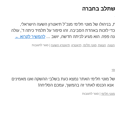
סיפור
השתלב בחברה
על
התקדמות
בחיים
למרות
בניהולו של מוטי חלימי מנכ"ל תיאטרון השעה הישראלי,
כל
י לזכות באהדת הסביבה. זהו סיפור על תלמיד כיתה ד', עולה
המכשולים
ה פפה. הוא מגיע לכיתה חדשה, יושב …
להמשיך לקרוא
←
על
הצגה
,
הצגות
,
מוטי חלימי
,
תיאטרון
,
תיאטרון השעה
|
סגור לתגובות
כדור
שלג
–
על
הרצון
מי
להשתלב
בחברה
ל מוטי חלימי האתר נמצא כעת בשלבי ההשקה ואנו מאמינים
 אנא הכנסו לאתר זה בהמשך, עמכם הסליחה!
על
מוטי חלימי
|
סגור לתגובות
מוטי
חלימי
–
דף