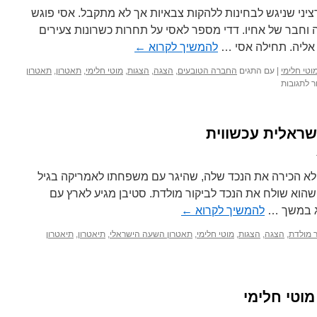
בין
יני שניגש לבחינות ללהקות צבאיות אך לא מתקבל. אסי פוגש
סגנונות
ה וחבר של אחיו. דדי מספר לאסי על תחרות כשרונות צעירים
ריקוד
 אליה. תחילה אסי …
להמשיך לקרוא
←
שונים
וטי חלימי
|
עם התגים
החברה הטובעים
,
הצגה
,
הצגות
,
מוטי חלימי
,
תאטרון
,
תאטרון
על
ר לתגובות
החברה
הטובעים
–
ישראלית עכשווית
השפעת
אלכוהול
על
בני
 לא הכירה את הנכד שלה, שהיגר עם משפחתו לאמריקה בגיל
נוער
 שהוא שולח את הנכד לביקור מולדת. סטיבן מגיע לארץ עם
פג במשך …
להמשיך לקרוא
←
ר מולדת
,
הצגה
,
הצגות
,
מוטי חלימי
,
תאטרון השעה הישראלי
,
תיאטרון
,
תיאטרון
מוטי חלימי