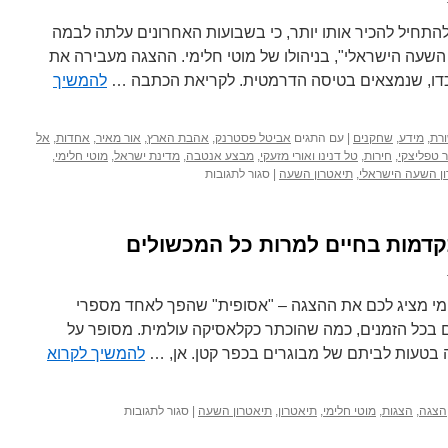
התחיל להכיר אותו יותר, כי בשבועות האחרונים עלתה לבמה
השעה הישראלי", בניהולו של מוטי חלימי. ההצגה מעבירה את
כדו, שנמצאים בטיסה הדרמטית. לקריאת הכתבה …
להמשיך
רת
,
מידע
,
שחקנים
|
עם התגים
אביטל פסטרנק
,
אהבת הארץ
,
אור מאיר
,
אחדות
,
אל
ר טפליצקי
,
חירות
,
טל דנינו ואורי מזעקי
,
מבצע אנטבה
,
מדינת ישראל
,
מוטי חלימי
,
על
ן השעה הישראלי
,
תיאטרון השעה
|
סגור לתגובות
הצגה
על
סיפור
קדמות בחיים למרות כל המכשולים
אנטבה
/
מוטי
חלימי
ימי מציג לכם את ההצגה – "אסופית" שהפך לאחד מספרי
ם בכל הזמנים, כמה שהוכתר כקלאסיקה עולמית. מסופר על
עה בטעות לביתם של מבוגרים בכפר קטן. אן, …
להמשיך לקרוא
על
הצגה
,
הצגות
,
מוטי חלימי
,
תיאטרון
,
תיאטרון השעה
|
סגור לתגובות
האסופית
–