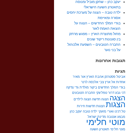
יעקב כהן – שחקן מוביל ומנוסה
בתאטרון השעה הישראלי
ילדה טובה – הצגה על מערכת יחסים
אסורה ומאיימת
בגדי המלך החדשים – הצגה על
הוצאת האמת לאור
מחול מתוצרת הארץ – מפגש מרתק
בין סגנונות ריקוד שונים
החברה הטובעים – השפעת אלכוהול
על בני נוער
תגובות אחרונות
תגיות
אביטל פסטרנק
אהבת הארץ
אור מאיר
אחדות
אל ארץ צבי
אלכסה לרנר
בגדי המלך החדשים
ביקור מולדת
גדי צדקה
דני גבע
דרור טפליצקי
החברה הטובעים
הצגה
הצגה חדשה
הצגה לילדים
הצגות
הצגות חדשות
חירות
טל דנינו ואורי מזעקי
ילדה טובה
יעקב כהן
מבצע אנטבה
מדינת ישראל
מוטי חלימי
מוטי חלימי תאטרון השעה