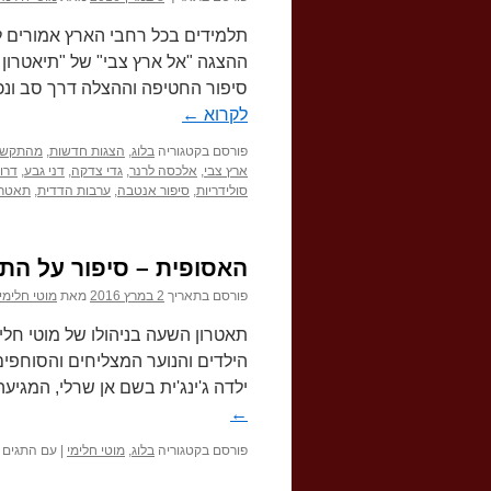
ישראלית
עכשווית
תלמידים בכל רחבי הארץ אמורים ל
ההצגה "אל ארץ צבי" של "תיאטרון 
סיפור החטיפה וההצלה דרך סב ונ
לקרוא
←
פורסם בקטגוריה
בלוג
,
הצגות חדשות
,
מהתקשו
ארץ צבי
,
אלכסה לרנר
,
גדי צדקה
,
דני גבע
,
דרו
סולידריות
,
סיפור אנטבה
,
ערבות הדדית
,
תאטרו
האסופית – סיפור על הת
פורסם בתאריך
2 במרץ 2016
מאת
מוטי חלימי
תאטרון השעה בניהולו של מוטי חל
הילדים והנוער המצליחים והסוחפי
ילדה ג'ינג'ית בשם אן שרלי, המגי
←
פורסם בקטגוריה
בלוג
,
מוטי חלימי
|
עם התגים