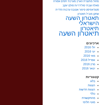
מחול מתוצרת הארץ
מערכת יחסים אסורה
סאלח שבתי
סולידריות
סולם יעקב
סטנדאפיסט
סיפור אנטבה
ערבות הדדית
שחקן מוביל
תאטרון
תאטרון השעה
הישראלי
תיאטרון
תיאטרון השעה
ארכיונים
יולי 2016
יוני 2016
מאי 2016
אפריל 2016
מרץ 2016
ינואר 2016
קטגוריות
בלוג
הצגות
הצגות חדשות
כללי
מהתקשורת
מוטי חלימי